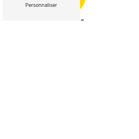
Personnaliser
Adresse
9 Rue de l'Orme Brisé
77310 Pringy
Téléphone
0164895244